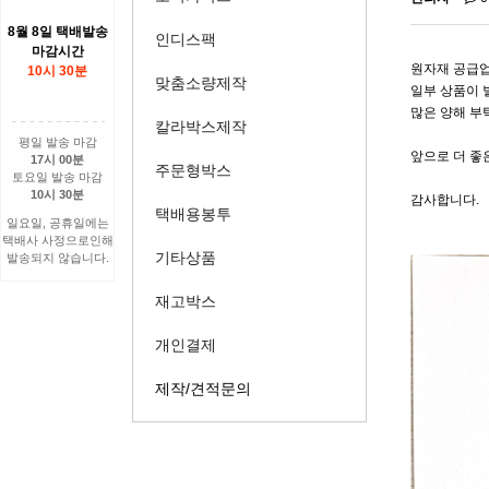
8월 8일 택배발송
인디스팩
마감시간
원자재 공급업
10시 30분
맞춤소량제작
일부 상품이 
많은 양해 부
칼라박스제작
평일 발송 마감
앞으로 더 좋
17시 00분
주문형박스
토요일 발송 마감
10시 30분
감사합니다.
택배용봉투
일요일, 공휴일에는
택배사 사정으로인해
기타상품
발송되지 않습니다.
재고박스
개인결제
제작/견적문의