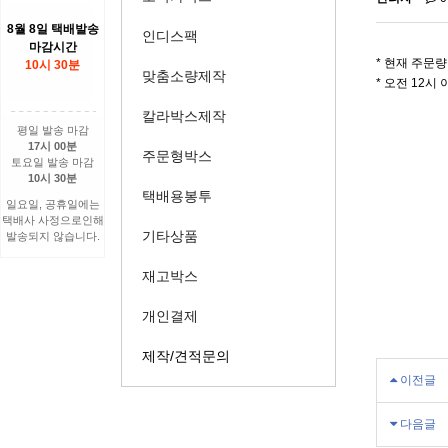
8월 8일 택배발송
인디스팩
마감시간
* 현재 주문
10시 30분
맞춤소량제작
* 오전 12
칼라박스제작
평일 발송 마감
17시 00분
주문형박스
토요일 발송 마감
10시 30분
택배용봉투
일요일, 공휴일에는
택배사 사정으로인해
기타상품
발송되지 않습니다.
재고박스
개인결제
제작/견적문의
이전글
다음글